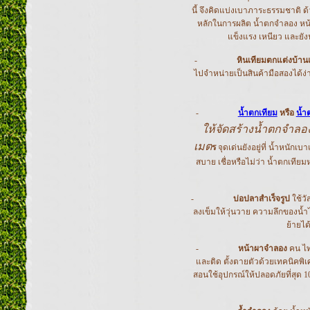
นี้ จึงคิดแบ่งเบาภาระธรรมชาติ ด้
หลักในการผลิต น้ำตกจำลอง หน้า
แข็งแรง เหนียว และยังน
-
หินเทียมตกแต่งบ้า
ไปจำหน่ายเป็นสินค้ามือสองได้ง
-
น้ำตกเทียม
หรือ
น้ำ
ให้จัดสร้างน้ำตกจำลอง
เมต
ร
จุดเด่นยังอยู่ที่ น้ำหนั
สบาย เชื่อหรือไม่ว่า น้ำตกเทีย
-
บ่อปลาสำเร็จรูป
ใช้วั
ลงเข็มให้วุ่นวาย ความลึกของน้ำ
ย้ายได
-
หน้าผาจำลอง
คน ไท
และติด ตั้งตายตัวด้วยเทคนิคพ
สอนใช้อุปกรณ์ให้ปลอดภัยที่สุด 