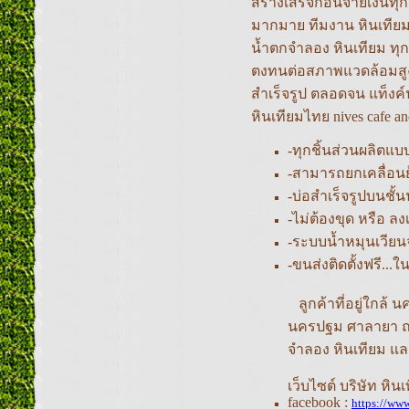
สร้างเสร็จก่อนจ่ายเงินท
มากมาย ทีมงาน หินเทียม
น้ำตกจำลอง หินเทียม ทุ
ตงทนต่อสภาพแวดล้อมสูง ท
สำเร็จรูป ตลอดจน แท็งค
หินเทียมไทย nives cafe an
-ทุกชิ้นส่วนผลิตแบบ 
-สามารถยกเคลื่อนย
-บ่อสำเร็จรูปบนชั
-ไม่ต้องขุด หรือ ล
-ระบบน้ำหมุนเวียนจ
-ขนส่งติดตั้งฟรี.
ลูกค้าที่อยู่ใกล้ 
นครปฐม ศาลายา ถ
จำลอง หินเทียม แล
เว็บไซต์ บริษัท หิน
facebook :
https://ww