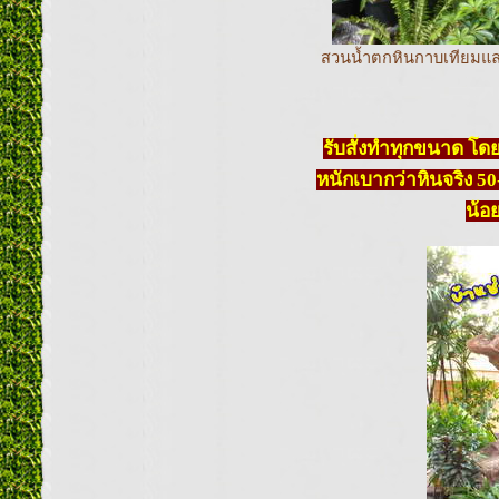
สวนน้ำตกหินกาบเทียมและ
รับสั่งทำทุกขนาด โ
หนักเบากว่าหินจริง 50-
น้อ