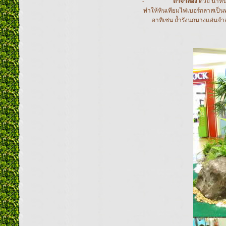
-
ถ้ำจำลอง
ด้วย น้ำห
ทำให้หินเทียมไฟเบอร์กลาสเป็น
อาทิเช่น ถ้ำรังนกนางแอ่นจ