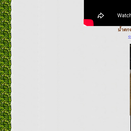
น้ำตกจ
<