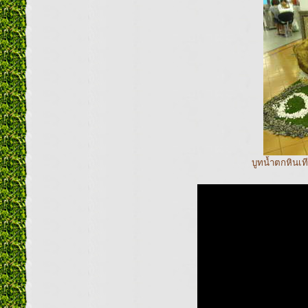
บูทน้ำตกหินเท