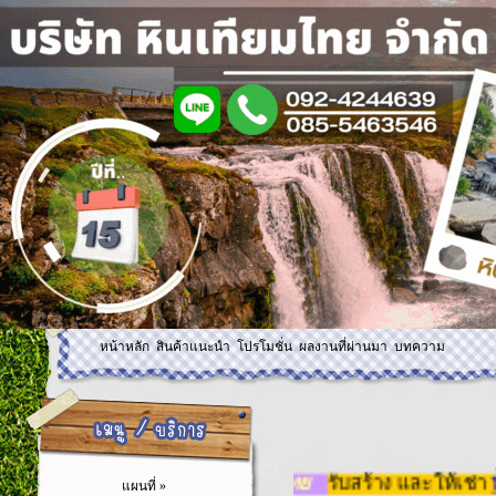
หน้าหลัก
สินค้าแนะนำ
โปรโมชั่น
ผลงานที่ผ่านมา
บทความ
หินเทียมไทย
น้ำต
น้ำตกจำลอง
าสู่-
รับสร้าง และ ให้เช่า
,
แผนที่
»