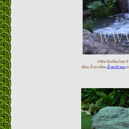
บริษัท หินเทียมไทย จำกัด เร
เทียม,น้ำตกเทียม,
น้ำตกจำลอง
,ห