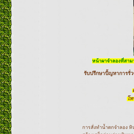
หน้าผาจำลองที่สาม
รับปรึกษาปั้ญหาการรั
โท
การสั่งทำน้ำตกจำลอง หินเ